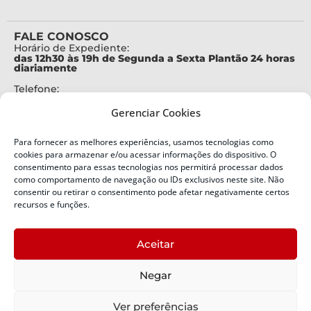
FALE CONOSCO
Horário de Expediente:
das 12h30 às 19h de Segunda a Sexta Plantão 24 horas
diariamente
Telefone:
+55 (48) 3664-7000
Gerenciar Cookies
Emergência:
199
Para fornecer as melhores experiências, usamos tecnologias como
Alertas Defesa Civil:
cookies para armazenar e/ou acessar informações do dispositivo. O
SMS 40199
consentimento para essas tecnologias nos permitirá processar dados
como comportamento de navegação ou IDs exclusivos neste site. Não
consentir ou retirar o consentimento pode afetar negativamente certos
ENDEREÇO
Defesa Civil do Estado de Santa Catarina
recursos e funções.
Av. Ivo Silveira, nº 2320
Bairro:
Aceitar
Capoeiras, Florianópolis, SC
CEP:
Negar
88085-001
Política de Privacidade
Ver preferências