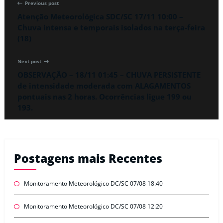
Previous post
Atenção Meteorológica SDC/SC 17/11 10:00 –
Chuva intensa e temporais isolados na terça-feira
(18)
Next post
OBSERVAÇÃO – 18/11 01:45 – CHUVA PERSISTENTE
de intensidade moderada com ALAGAMENTOS
pontuais nas 2 horas. Ocorrências ligue 199 ou
193.
Postagens mais Recentes
Monitoramento Meteorológico DC/SC 07/08 18:40
Monitoramento Meteorológico DC/SC 07/08 12:20