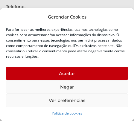
Telefone:
+55 (48) 3664-7000
Gerenciar Cookies
Emergência:
199
Para fornecer as melhores experiências, usamos tecnologias como
Alertas Defesa Civil:
cookies para armazenar e/ou acessar informações do dispositivo. O
SMS 40199
consentimento para essas tecnologias nos permitirá processar dados
como comportamento de navegação ou IDs exclusivos neste site. Não
ENDEREÇO
consentir ou retirar o consentimento pode afetar negativamente certos
Defesa Civil do Estado de Santa Catarina
recursos e funções.
Av. Ivo Silveira, nº 2320
Bairro:
Aceitar
Capoeiras, Florianópolis, SC
CEP:
Negar
88085-001
Política de Privacidade
Ver preferências
Política de cookies
Copyright © 2024 Todos os Direitos Reservados SDC -
Secretaria de Estado da Proteção e Defesa Civil | Suporte -
SDC /
Padrão -
SCTI