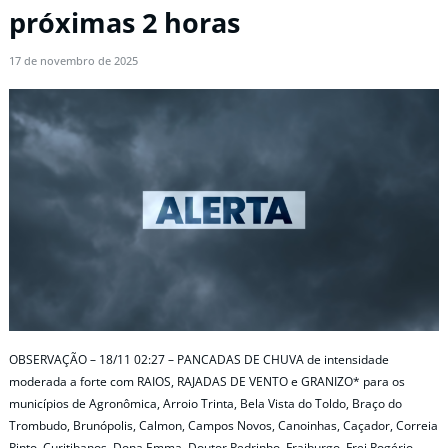
próximas 2 horas
17 de novembro de 2025
OBSERVAÇÃO – 18/11 02:27 – PANCADAS DE CHUVA de intensidade
moderada a forte com RAIOS, RAJADAS DE VENTO e GRANIZO* para os
municípios de Agronômica, Arroio Trinta, Bela Vista do Toldo, Braço do
Trombudo, Brunópolis, Calmon, Campos Novos, Canoinhas, Caçador, Correia
Pinto, Curitibanos, Dona Emma, Doutor Pedrinho, Fraiburgo, Frei Rogério,