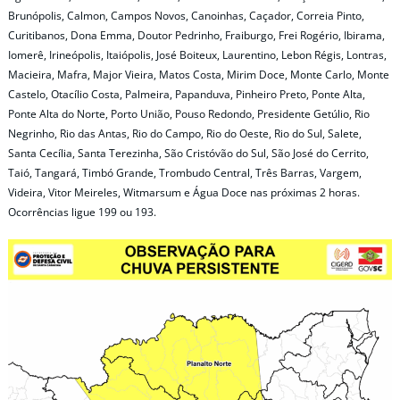
Brunópolis, Calmon, Campos Novos, Canoinhas, Caçador, Correia Pinto,
Curitibanos, Dona Emma, Doutor Pedrinho, Fraiburgo, Frei Rogério, Ibirama,
Iomerê, Irineópolis, Itaiópolis, José Boiteux, Laurentino, Lebon Régis, Lontras,
Macieira, Mafra, Major Vieira, Matos Costa, Mirim Doce, Monte Carlo, Monte
Castelo, Otacílio Costa, Palmeira, Papanduva, Pinheiro Preto, Ponte Alta,
Ponte Alta do Norte, Porto União, Pouso Redondo, Presidente Getúlio, Rio
Negrinho, Rio das Antas, Rio do Campo, Rio do Oeste, Rio do Sul, Salete,
Santa Cecília, Santa Terezinha, São Cristóvão do Sul, São José do Cerrito,
Taió, Tangará, Timbó Grande, Trombudo Central, Três Barras, Vargem,
Videira, Vitor Meireles, Witmarsum e Água Doce nas próximas 2 horas.
Ocorrências ligue 199 ou 193.