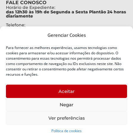
FALE CONOSCO
Horário de Expediente:
das 12h30 às 19h de Segunda a Sexta Plantão 24 horas
diariamente
Telefone:
+55 (48) 3664-7000
Gerenciar Cookies
Emergência:
199
Para fornecer as melhores experiências, usamos tecnologias como
Alertas Defesa Civil:
cookies para armazenar e/ou acessar informações do dispositivo. O
SMS 40199
consentimento para essas tecnologias nos permitirá processar dados
como comportamento de navegação ou IDs exclusivos neste site. Não
ENDEREÇO
consentir ou retirar o consentimento pode afetar negativamente certos
Defesa Civil do Estado de Santa Catarina
recursos e funções.
Av. Ivo Silveira, nº 2320
Bairro:
Aceitar
Capoeiras, Florianópolis, SC
CEP:
Negar
88085-001
Política de Privacidade
Ver preferências
Política de cookies