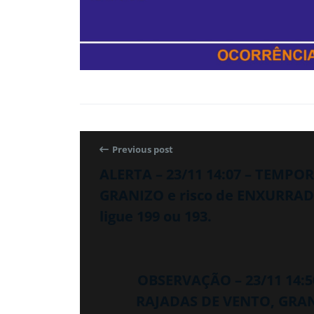
Previous post
ALERTA – 23/11 14:07 – TEMPO
GRANIZO e risco de ENXURRADA
ligue 199 ou 193.
OBSERVAÇÃO – 23/11 14:
RAJADAS DE VENTO, GRA