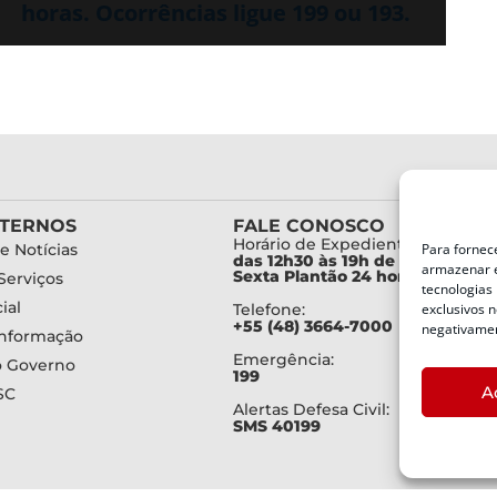
horas. Ocorrências ligue 199 ou 193.
XTERNOS
FALE CONOSCO
Horário de Expediente:
e Notícias
Para fornec
das 12h30 às 19h de Segunda a
armazenar e
Sexta Plantão 24 horas diariam
Serviços
tecnologias
ial
Telefone:
exclusivos n
+55 (48) 3664-7000
negativamen
Informação
Emergência:
o Governo
199
A
SC
Alertas Defesa Civil:
SMS 40199