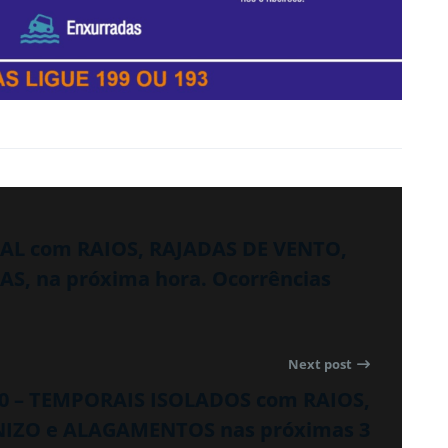
RAL com RAIOS, RAJADAS DE VENTO,
S, na próxima hora. Ocorrências
Next post
50 – TEMPORAIS ISOLADOS com RAIOS,
NIZO e ALAGAMENTOS nas próximas 3