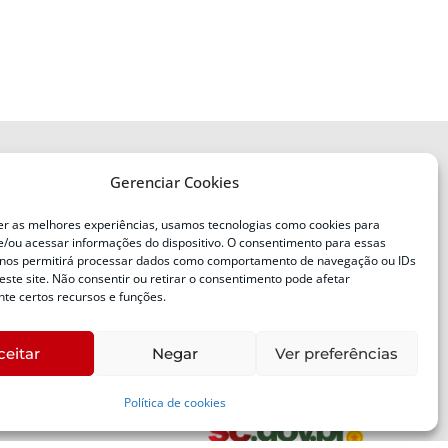
Gerenciar Cookies
ENDEREÇO
Defesa Civil do Estado de Santa
er as melhores experiências, usamos tecnologias como cookies para
Catarina
/ou acessar informações do dispositivo. O consentimento para essas
ente
Av. Ivo Silveira, nº 2320
 nos permitirá processar dados como comportamento de navegação ou IDs
este site. Não consentir ou retirar o consentimento pode afetar
Bairro:
Capoeiras, Florianópolis, SC
te certos recursos e funções.
CEP:
88085-001
ceitar
Negar
Ver preferências
Política de cookies