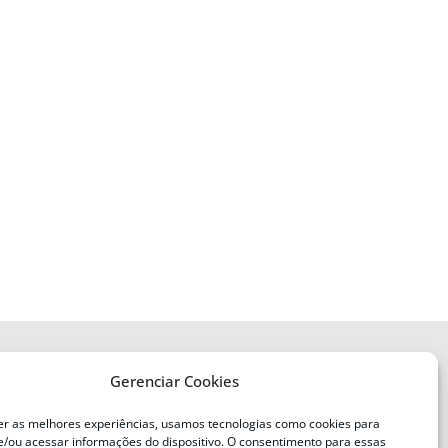
Gerenciar Cookies
ENDEREÇO
Defesa Civil do Estado de Santa
er as melhores experiências, usamos tecnologias como cookies para
Catarina
/ou acessar informações do dispositivo. O consentimento para essas