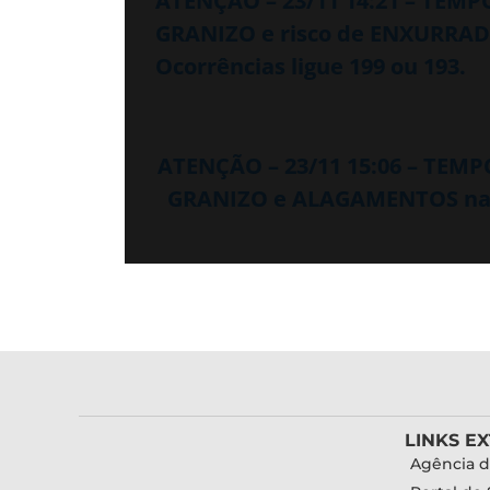
ATENÇÃO – 23/11 14:21 – TEM
GRANIZO e risco de ENXURRADA
Ocorrências ligue 199 ou 193.
ATENÇÃO – 23/11 15:06 – TEM
GRANIZO e ALAGAMENTOS nas p
LINKS E
Agência d