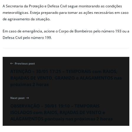
A Secretaria da Proteção e Defesa Civil segue monitorando as condições
meteorológicas. Esteja preparado para tomar as ações necessárias em caso
de agravamento da situação.
Em caso de emergência, acione o Corpo de Bombeiros pelo número 193 ou a
Defesa Civil pelo número 199.
Previous post
ATENÇÃO – 30/01 17:25 – TEMPORAIS com RAIOS,
RAJADAS DE VENTO, GRANIZO e ALAGAMENTOS nas
próximas 2 horas
Next post
OBSERVAÇÃO – 30/01 19:10 – TEMPORAIS
ISOLADOS com RAIOS, RAJADAS DE VENTO e
ALAGAMENTOS pontuais nas próximas 2 horas