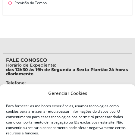
Previsão do Tempo
FALE CONOSCO
Horário de Expediente:
das 12h30 às 19h de Segunda a Sexta Plantão 24 horas
diariamente
Telefone:
+55 (48) 3664-7000
Gerenciar Cookies
Emergência:
199
Para fornecer as melhores experiências, usamos tecnologias como
Alertas Defesa Civil:
cookies para armazenar e/ou acessar informações do dispositivo. O
SMS 40199
consentimento para essas tecnologias nos permitirá processar dados
como comportamento de navegação ou IDs exclusivos neste site. Não
ENDEREÇO
consentir ou retirar o consentimento pode afetar negativamente certos
Defesa Civil do Estado de Santa Catarina
recursos e funções.