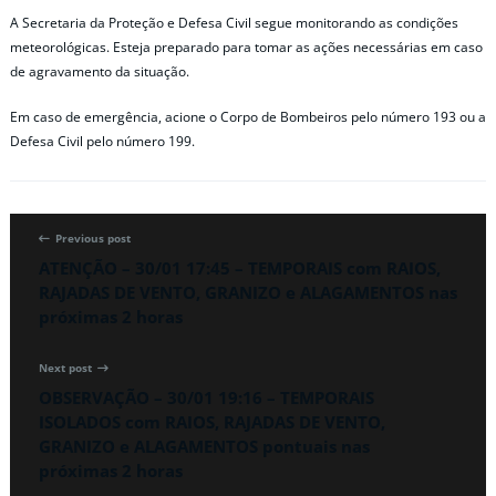
A Secretaria da Proteção e Defesa Civil segue monitorando as condições
meteorológicas. Esteja preparado para tomar as ações necessárias em caso
de agravamento da situação.
Em caso de emergência, acione o Corpo de Bombeiros pelo número 193 ou a
Defesa Civil pelo número 199.
Previous post
ATENÇÃO – 30/01 17:45 – TEMPORAIS com RAIOS,
RAJADAS DE VENTO, GRANIZO e ALAGAMENTOS nas
próximas 2 horas
Next post
OBSERVAÇÃO – 30/01 19:16 – TEMPORAIS
ISOLADOS com RAIOS, RAJADAS DE VENTO,
GRANIZO e ALAGAMENTOS pontuais nas
próximas 2 horas