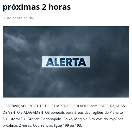
próximas 2 horas
30 de janeiro de 2026
OBSERVAÇÃO – 30/01 19:10 – TEMPORAIS ISOLADOS com RAIOS, RAJADAS
DE VENTO e ALAGAMENTOS pontuais para áreas das regiões do Planalto
Sul, Litoral Sul, Grande Florianópolis, Baixo, Médio e Alto Vale do Itajaí nas
próximas 2 horas. Ocorrências ligue 199 ou 193.