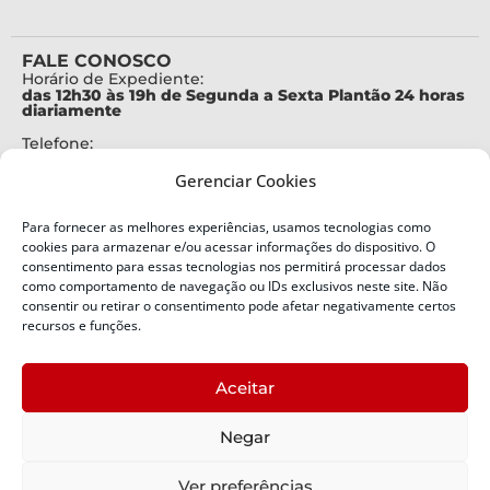
FALE CONOSCO
Horário de Expediente:
das 12h30 às 19h de Segunda a Sexta Plantão 24 horas
diariamente
Telefone:
+55 (48) 3664-7000
Gerenciar Cookies
Emergência:
199
Para fornecer as melhores experiências, usamos tecnologias como
Alertas Defesa Civil:
cookies para armazenar e/ou acessar informações do dispositivo. O
SMS 40199
consentimento para essas tecnologias nos permitirá processar dados
como comportamento de navegação ou IDs exclusivos neste site. Não
consentir ou retirar o consentimento pode afetar negativamente certos
ENDEREÇO
Defesa Civil do Estado de Santa Catarina
recursos e funções.
Av. Ivo Silveira, nº 2320
Bairro:
Aceitar
Capoeiras, Florianópolis, SC
CEP:
Negar
88085-001
Política de Privacidade
Ver preferências