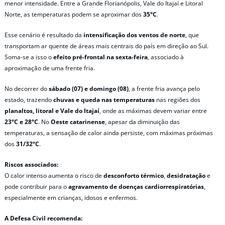
menor intensidade. Entre a Grande Florianópolis, Vale do Itajaí e Litoral
Norte, as temperaturas podem se aproximar dos
35°C
.
Esse cenário é resultado da
intensificação dos ventos de norte
, que
transportam ar quente de áreas mais centrais do país em direção ao Sul.
Soma-se a isso o
efeito pré-frontal na sexta-feira
, associado à
aproximação de uma frente fria.
No decorrer do
sábado (07) e domingo (08)
, a frente fria avança pelo
estado, trazendo
chuvas e queda nas temperaturas
nas regiões dos
planaltos, litoral e Vale do Itajaí
, onde as máximas devem variar entre
23°C e 28°C
. No
Oeste catarinense
, apesar da diminuição das
temperaturas, a sensação de calor ainda persiste, com máximas próximas
dos
31/32°C
.
Riscos associados:
O calor intenso aumenta o risco de
desconforto térmico
,
desidratação
e
pode contribuir para o
agravamento de doenças cardiorrespiratórias
,
especialmente em crianças, idosos e enfermos.
A Defesa Civil recomenda: