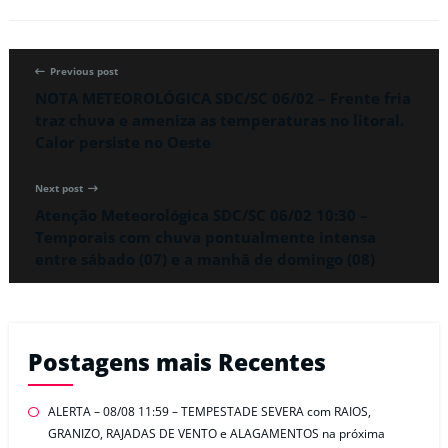
Previous post
NOTA METEOROLÓGICA SDC/SC 06/02 – Frente fria
traz chuva e ameniza as temperaturas no litoral.
Calor persiste no Oeste
Next post
Atenção Meteorológica SDC/SC 06/02 10:30 –
Temporais com chuva pontualmente intensa
entre sábado (07) e a manhã de domingo (08)
Postagens mais Recentes
ALERTA – 08/08 11:59 – TEMPESTADE SEVERA com RAIOS,
GRANIZO, RAJADAS DE VENTO e ALAGAMENTOS na próxima