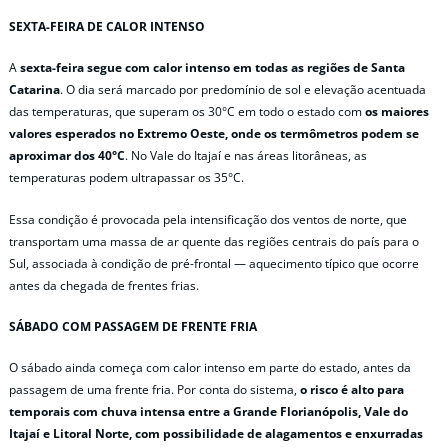
SEXTA-FEIRA DE CALOR INTENSO
A
sexta-feira segue com calor intenso em todas as regiões de Santa
Catarina
. O dia será marcado por predomínio de sol e elevação acentuada
das temperaturas, que superam os 30°C em todo o estado com
os maiores
valores esperados no Extremo Oeste, onde os termômetros podem se
aproximar dos 40°C
. No Vale do Itajaí e nas áreas litorâneas, as
temperaturas podem ultrapassar os 35°C.
Essa condição é provocada pela intensificação dos ventos de norte, que
transportam uma massa de ar quente das regiões centrais do país para o
Sul, associada à condição de pré-frontal — aquecimento típico que ocorre
antes da chegada de frentes frias.
SÁBADO COM PASSAGEM DE FRENTE FRIA
O sábado ainda começa com calor intenso em parte do estado, antes da
passagem de uma frente fria. Por conta do sistema,
o risco é alto
para
temporais com chuva intensa entre a Grande Florianópolis, Vale do
Itajaí e Litoral Norte, com possibilidade de alagamentos e enxurradas