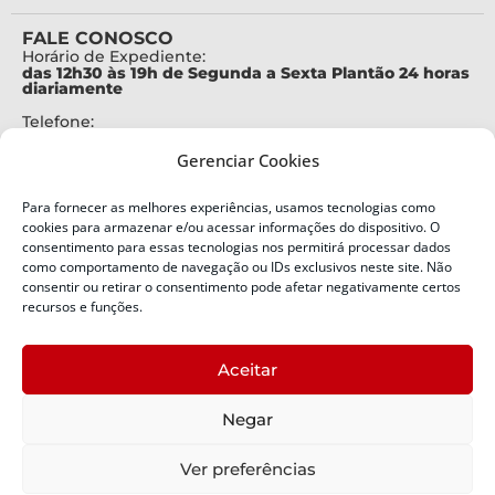
FALE CONOSCO
Horário de Expediente:
das 12h30 às 19h de Segunda a Sexta Plantão 24 horas
diariamente
Telefone:
+55 (48) 3664-7000
Gerenciar Cookies
Emergência:
199
Para fornecer as melhores experiências, usamos tecnologias como
Alertas Defesa Civil:
cookies para armazenar e/ou acessar informações do dispositivo. O
SMS 40199
consentimento para essas tecnologias nos permitirá processar dados
como comportamento de navegação ou IDs exclusivos neste site. Não
ENDEREÇO
consentir ou retirar o consentimento pode afetar negativamente certos
Defesa Civil do Estado de Santa Catarina
recursos e funções.
Av. Ivo Silveira, nº 2320
Bairro:
Aceitar
Capoeiras, Florianópolis, SC
CEP:
Negar
88085-001
Política de Privacidade
Ver preferências