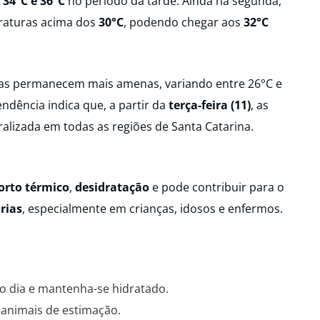
e
34°C e 36°C
no período da tarde. Ainda na segunda,
eraturas acima dos
30°C
, podendo chegar aos
32°C
ras permanecem mais amenas, variando entre 26°C e
endência indica que, a partir da
terça-feira (11)
, as
alizada em todas as regiões de Santa Catarina.
orto térmico
,
desidratação
e pode contribuir para o
rias
, especialmente em crianças, idosos e enfermos.
o dia e mantenha-se hidratado.
 animais de estimação.