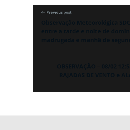
Previous post
Observação Meteorológica SDC/
entre a tarde e noite de domin
madrugada e manhã de segunda
OBSERVAÇÃO – 08/02 12:
RAJADAS DE VENTO e AL