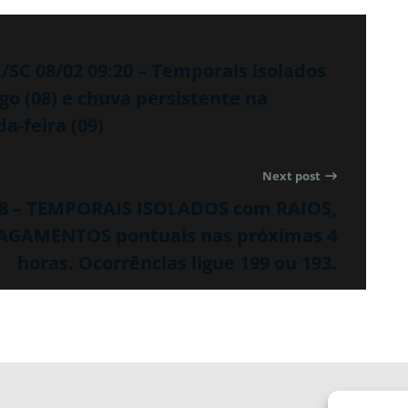
SC 08/02 09:20 – Temporais isolados
go (08) e chuva persistente na
-feira (09)
Next post
58 – TEMPORAIS ISOLADOS com RAIOS,
AGAMENTOS pontuais nas próximas 4
horas. Ocorrências ligue 199 ou 193.