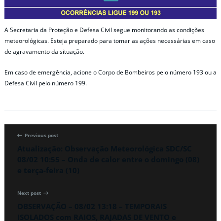
A Secretaria da Proteção e Defesa Civil segue monitorando as condições
meteorológicas. Esteja preparado para tomar as ações necessárias em caso
de agravamento da situação.
Em caso de emergência, acione o Corpo de Bombeiros pelo número 193 ou a
Defesa Civil pelo número 199.
Previous post
Atualização: Observação Meteorológica SDC/SC
08/02 10:55 – Onda de calor entre o domingo (08)
e terça-feira (10)
Next post
OBSERVAÇÃO – 08/02 13:18 – TEMPORAIS
ISOLADOS com RAIOS, RAJADAS DE VENTO e