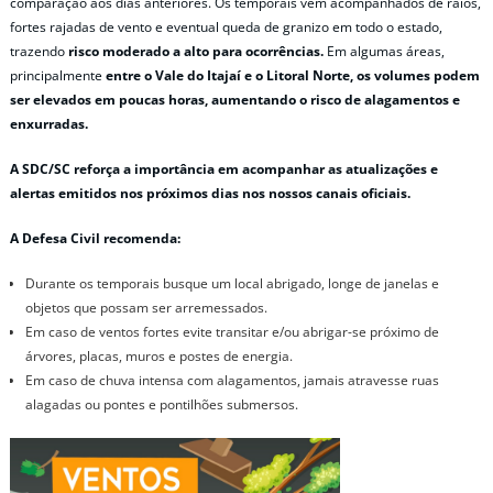
comparação aos dias anteriores. Os temporais vêm acompanhados de raios,
fortes rajadas de vento e eventual queda de granizo em todo o estado,
trazendo
risco moderado a alto para ocorrências.
Em algumas áreas,
principalmente
entre o Vale do Itajaí e o Litoral Norte, os volumes podem
ser elevados em poucas horas, aumentando o risco de alagamentos e
enxurradas.
A SDC/SC reforça a importância em acompanhar as atualizações e
alertas emitidos nos próximos dias nos nossos canais oficiais.
A Defesa Civil recomenda:
Durante os temporais busque um local abrigado, longe de janelas e
objetos que possam ser arremessados.
Em caso de ventos fortes evite transitar e/ou abrigar-se próximo de
árvores, placas, muros e postes de energia.
Em caso de chuva intensa com alagamentos, jamais atravesse ruas
alagadas ou pontes e pontilhões submersos.