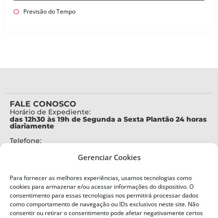
Previsão do Tempo
FALE CONOSCO
Horário de Expediente:
das 12h30 às 19h de Segunda a Sexta Plantão 24 horas
diariamente
Telefone:
+55 (48) 3664-7000
Gerenciar Cookies
Emergência:
199
Para fornecer as melhores experiências, usamos tecnologias como
Alertas Defesa Civil:
cookies para armazenar e/ou acessar informações do dispositivo. O
SMS 40199
consentimento para essas tecnologias nos permitirá processar dados
como comportamento de navegação ou IDs exclusivos neste site. Não
ENDEREÇO
consentir ou retirar o consentimento pode afetar negativamente certos