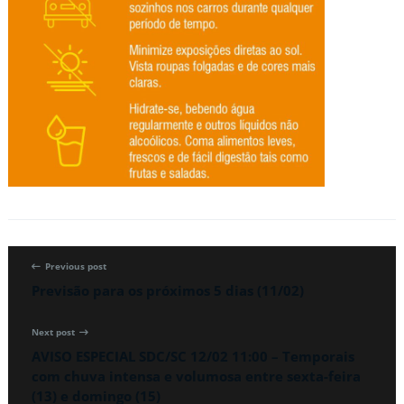
Previous post
Previsão para os próximos 5 dias (11/02)
Next post
AVISO ESPECIAL SDC/SC 12/02 11:00 – Temporais
com chuva intensa e volumosa entre sexta-feira
(13) e domingo (15)