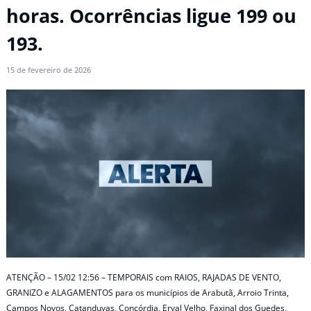
horas. Ocorrências ligue 199 ou
193.
15 de fevereiro de 2026
ATENÇÃO – 15/02 12:56 – TEMPORAIS com RAIOS, RAJADAS DE VENTO,
GRANIZO e ALAGAMENTOS para os municípios de Arabutã, Arroio Trinta,
Campos Novos, Catanduvas, Concórdia, Erval Velho, Faxinal dos Guedes,