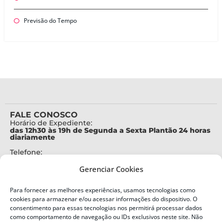
Previsão do Tempo
FALE CONOSCO
Horário de Expediente:
das 12h30 às 19h de Segunda a Sexta Plantão 24 horas
diariamente
Telefone:
+55 (48) 3664-7000
Gerenciar Cookies
Emergência:
199
Para fornecer as melhores experiências, usamos tecnologias como
Alertas Defesa Civil:
cookies para armazenar e/ou acessar informações do dispositivo. O
SMS 40199
consentimento para essas tecnologias nos permitirá processar dados
como comportamento de navegação ou IDs exclusivos neste site. Não