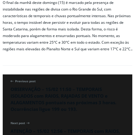
O final da manhã deste domingo (15) é marcado pela presença de
instabilidade nas regiões de divisa com o Rio Grande do Sul, com
características de temporais e chuvas pontualmente intensas. Nas próximas
horas, o tempo instável deve persistir e evoluir para todas as regiões de
Santa Catarina, porém de forma mais isolada. Desta forma, o risco é
moderado para alagamentos e enxurradas pontuais. No momento, as
temperaturas variam entre 25°C e 30°C em todo o estado. Com exceção às
regiões mais elevadas do Planalto Norte e Sul que variam entre 17°C e 22°C.
.
Previous post
OBSERVAÇÃO – 15/02 11:50 – TEMPORAIS
ISOLADOS com RAIOS, RAJADAS DE VENTO e
ALAGAMENTOS pontuais nas próximas 3 horas.
Ocorrências ligue 199 ou 193.
Next post
ATENÇÃO – 15/02 12:56 – TEMPORAIS com RAIOS,