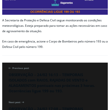
A Secretaria da Proteção e Defesa Civil segue monitorando as condições
meteorológicas. Esteja preparado para tomar as ações necessárias em caso
de agravamento da situação.
Em caso de emergência, acione o Corpo de Bombeiros pelo número 193 ou a
Defesa Civil pelo número 199.
Previous post
OBSERVAÇÃO – 24/02 16:13 – TEMPORAIS
ISOLADOS com RAIOS, RAJADAS DE VENTO e
ALAGAMENTOS pontuais nas próximas 3 horas.
Ocorrências ligue 199 ou 193.
Next post
OBSERVAÇÃO – 24/02 17:08 – TEMPORAIS