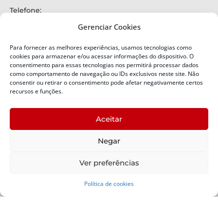
Telefone:
+55 (48) 3664-7000
Gerenciar Cookies
Emergência:
199
Para fornecer as melhores experiências, usamos tecnologias como
Alertas Defesa Civil:
cookies para armazenar e/ou acessar informações do dispositivo. O
SMS 40199
consentimento para essas tecnologias nos permitirá processar dados
como comportamento de navegação ou IDs exclusivos neste site. Não
consentir ou retirar o consentimento pode afetar negativamente certos
ENDEREÇO
Defesa Civil do Estado de Santa Catarina
recursos e funções.
Av. Ivo Silveira, nº 2320
Bairro:
Aceitar
Capoeiras, Florianópolis, SC
CEP:
Negar
88085-001
Política de Privacidade
Ver preferências
Política de cookies
Copyright © 2024 Todos os Direitos Reservados SDC -
Secretaria de Estado da Proteção e Defesa Civil | Suporte -
SDC /
Padrão -
SCTI