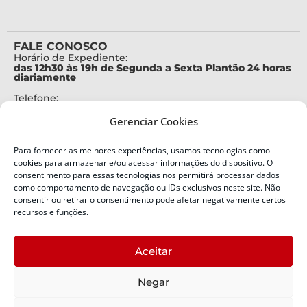
FALE CONOSCO
Horário de Expediente:
das 12h30 às 19h de Segunda a Sexta Plantão 24 horas
diariamente
Telefone:
+55 (48) 3664-7000
Gerenciar Cookies
Emergência:
199
Para fornecer as melhores experiências, usamos tecnologias como
Alertas Defesa Civil:
cookies para armazenar e/ou acessar informações do dispositivo. O
SMS 40199
consentimento para essas tecnologias nos permitirá processar dados
como comportamento de navegação ou IDs exclusivos neste site. Não
consentir ou retirar o consentimento pode afetar negativamente certos
ENDEREÇO
Defesa Civil do Estado de Santa Catarina
recursos e funções.
Av. Ivo Silveira, nº 2320
Bairro:
Aceitar
Capoeiras, Florianópolis, SC
CEP:
Negar
88085-001