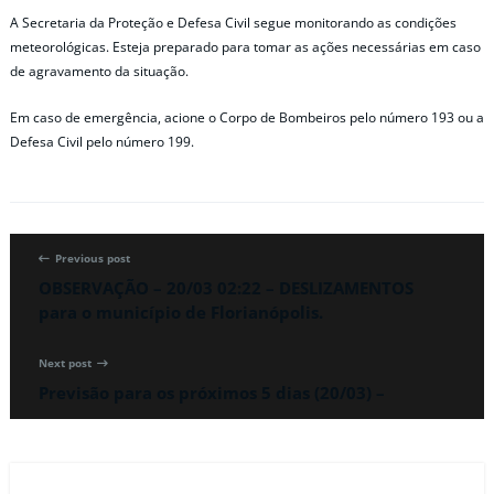
A Secretaria da Proteção e Defesa Civil segue monitorando as condições
meteorológicas. Esteja preparado para tomar as ações necessárias em caso
de agravamento da situação.
Em caso de emergência, acione o Corpo de Bombeiros pelo número 193 ou a
Defesa Civil pelo número 199.
Previous post
OBSERVAÇÃO – 20/03 02:22 – DESLIZAMENTOS
para o município de Florianópolis.
Next post
Previsão para os próximos 5 dias (20/03) –