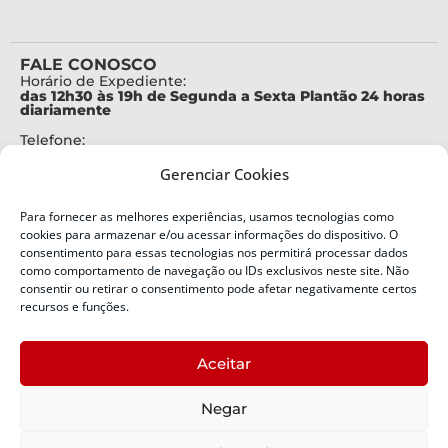
FALE CONOSCO
Horário de Expediente:
das 12h30 às 19h de Segunda a Sexta Plantão 24 horas
diariamente
Telefone:
+55 (48) 3664-7000
Gerenciar Cookies
Emergência:
199
Para fornecer as melhores experiências, usamos tecnologias como
Alertas Defesa Civil:
cookies para armazenar e/ou acessar informações do dispositivo. O
SMS 40199
consentimento para essas tecnologias nos permitirá processar dados
como comportamento de navegação ou IDs exclusivos neste site. Não
consentir ou retirar o consentimento pode afetar negativamente certos
ENDEREÇO
Defesa Civil do Estado de Santa Catarina
recursos e funções.
Av. Ivo Silveira, nº 2320
Bairro:
Aceitar
Capoeiras, Florianópolis, SC
CEP:
Negar
88085-001