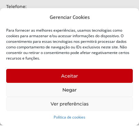
Telefone:
+55 (48) 3664-7000
Gerenciar Cookies
Emergência:
199
Para fornecer as melhores experiências, usamos tecnologias como
Alertas Defesa Civil:
cookies para armazenar e/ou acessar informações do dispositivo. O
SMS 40199
consentimento para essas tecnologias nos permitirá processar dados
como comportamento de navegação ou IDs exclusivos neste site. Não
consentir ou retirar o consentimento pode afetar negativamente certos
ENDEREÇO
Defesa Civil do Estado de Santa Catarina
recursos e funções.
Av. Ivo Silveira, nº 2320
Bairro:
Aceitar
Capoeiras, Florianópolis, SC
CEP:
Negar
88085-001
Política de Privacidade
Ver preferências
Política de cookies
Copyright © 2024 Todos os Direitos Reservados SDC -
Secretaria de Estado da Proteção e Defesa Civil | Suporte -
SDC /
Padrão -
SCTI