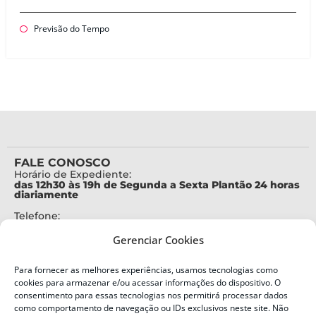
Previsão do Tempo
FALE CONOSCO
Horário de Expediente:
das 12h30 às 19h de Segunda a Sexta Plantão 24 horas
diariamente
Telefone:
+55 (48) 3664-7000
Gerenciar Cookies
Emergência:
199
Para fornecer as melhores experiências, usamos tecnologias como
Alertas Defesa Civil:
cookies para armazenar e/ou acessar informações do dispositivo. O
SMS 40199
consentimento para essas tecnologias nos permitirá processar dados
como comportamento de navegação ou IDs exclusivos neste site. Não