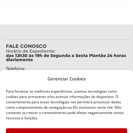
FALE CONOSCO
Horário de Expediente:
das 12h30 às 19h de Segunda a Sexta Plantão 24 horas
diariamente
Telefone:
+55 (48) 3664-7000
Gerenciar Cookies
Emergência:
199
Para fornecer as melhores experiências, usamos tecnologias como
Alertas Defesa Civil:
cookies para armazenar e/ou acessar informações do dispositivo. O
SMS 40199
consentimento para essas tecnologias nos permitirá processar dados
como comportamento de navegação ou IDs exclusivos neste site. Não
ENDEREÇO
consentir ou retirar o consentimento pode afetar negativamente certos
Defesa Civil do Estado de Santa Catarina
recursos e funções.
Av. Ivo Silveira, nº 2320
Bairro: