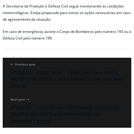
A Secretaria da Proteção e Defesa Civil segue monitorando as condições
meteorológicas. Esteja preparado para tomar as ações necessárias em caso
de agravamento da situação.
Em caso de emergência, acione o Corpo de Bombeiros pelo número 193 ou a
Defesa Civil pelo número 199.
Previous post
ATENÇÃO – 23/03 20:57 – TEMPORAIS com RAIOS,
RAJADAS DE VENTO e ALAGAMENTOS nas próximas
2 horas
Next post
ATENÇÃO – 23/03 21:43 – TEMPORAIS com RAIOS,
RAJADAS DE VENTO e ALAGAMENTOS nas
próximas 2 horas