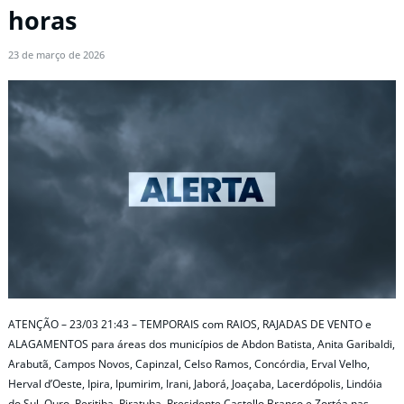
horas
23 de março de 2026
ATENÇÃO – 23/03 21:43 – TEMPORAIS com RAIOS, RAJADAS DE VENTO e
ALAGAMENTOS para áreas dos municípios de Abdon Batista, Anita Garibaldi,
Arabutã, Campos Novos, Capinzal, Celso Ramos, Concórdia, Erval Velho,
Herval d’Oeste, Ipira, Ipumirim, Irani, Jaborá, Joaçaba, Lacerdópolis, Lindóia
do Sul, Ouro, Peritiba, Piratuba, Presidente Castello Branco e Zortéa nas