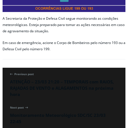
A Secretaria da Proteção e Defesa Civil segue monitorando as condições
meteorológicas. Esteja preparado para tomar as ações necessárias em caso
de agravamento da situação.
Em caso de emergência, acione o Corpo de Bombeiros pelo número 193 ou a
Defesa Civil pelo número 199.
Previous post
ATENÇÃO – 23/03 21:20 – TEMPORAIS com RAIOS,
RAJADAS DE VENTO e ALAGAMENTOS na próxima
hora
Next post
Monitoramento Meteorológico SDC/SC 23/03
22:45