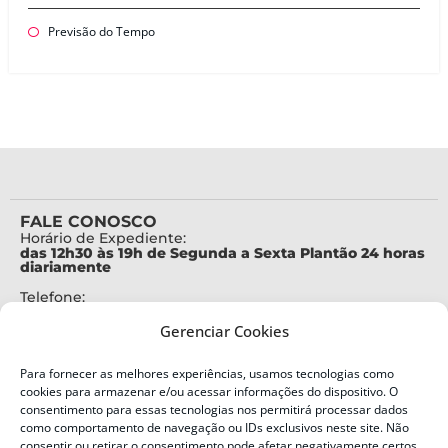
Previsão do Tempo
FALE CONOSCO
Horário de Expediente:
das 12h30 às 19h de Segunda a Sexta Plantão 24 horas
diariamente
Telefone:
+55 (48) 3664-7000
Gerenciar Cookies
Emergência:
199
Para fornecer as melhores experiências, usamos tecnologias como
Alertas Defesa Civil:
cookies para armazenar e/ou acessar informações do dispositivo. O
SMS 40199
consentimento para essas tecnologias nos permitirá processar dados
como comportamento de navegação ou IDs exclusivos neste site. Não
ENDEREÇO
consentir ou retirar o consentimento pode afetar negativamente certos