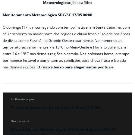
Meteorologista
: Jéssica Silva
Monitoramento Meteorológico SDC/SC 17/05 06:00
O domingo (17) vai começando com tempo instável em Santa Catarina, com
céu encoberto na maior parte das regiões e chuva fraca e isolada nas áreas
de divisa com o Paraná, no Grande Oeste catarinense. No momento, as
temperaturas variam entre 7 e 13°C no Meio-Oeste e Planalto Sul e ficam
entre 14 e 19°C nas demais regiões o estado. Nas próximas horas, o tempo
permanece instável e aumentam as condições para chuva fraca e isolada
nas demais regiões.
O risco é baixo para alagamentos pontuais.
Previous post
Previsão para os próximos 5 dias (17/05)
Next post
Atualização: Observação Meteorológica SDC/SC