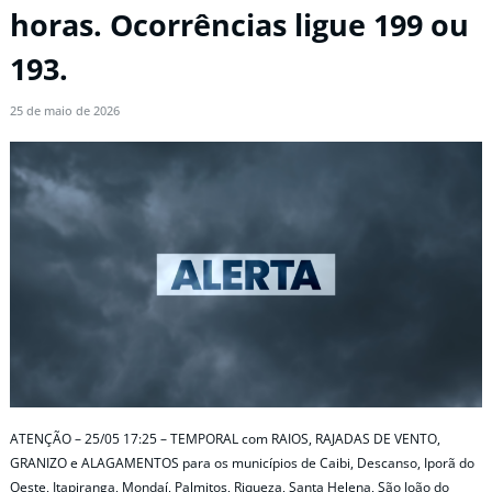
horas. Ocorrências ligue 199 ou
193.
25 de maio de 2026
ATENÇÃO – 25/05 17:25 – TEMPORAL com RAIOS, RAJADAS DE VENTO,
GRANIZO e ALAGAMENTOS para os municípios de Caibi, Descanso, Iporã do
Oeste, Itapiranga, Mondaí, Palmitos, Riqueza, Santa Helena, São João do