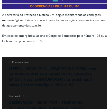
A Secretaria da Proteção e Defesa Civil segue monitorando as condições
meteorológicas. Esteja preparado para tomar as ações necessárias em caso
de agravamento da situação.
Em caso de emergência, acione o Corpo de Bombeiros pelo número 193 ou a
Defesa Civil pelo número 199.
Previous post
ALERTA – 25/05 17:07 – TEMPESTADE SEVERA com
RAJADAS DE VENTO, ALAGAMENTOS, GRANIZO,
RAIOS e risco de ENXURRADAS nas próximas 2
horas. Ocorrências ligue 199 ou 193.
Next post
OBSERVAÇÃO – 25/05 17:27 – TEMPORAIS
ISOLADOS com RAIOS, RAJADAS DE VENTO,