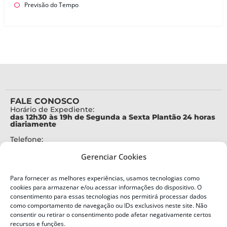
Previsão do Tempo
FALE CONOSCO
Horário de Expediente:
das 12h30 às 19h de Segunda a Sexta Plantão 24 horas
diariamente
Telefone:
+55 (48) 3664-7000
Gerenciar Cookies
Emergência:
199
Para fornecer as melhores experiências, usamos tecnologias como
Alertas Defesa Civil:
cookies para armazenar e/ou acessar informações do dispositivo. O
SMS 40199
consentimento para essas tecnologias nos permitirá processar dados
como comportamento de navegação ou IDs exclusivos neste site. Não
ENDEREÇO
consentir ou retirar o consentimento pode afetar negativamente certos
Defesa Civil do Estado de Santa Catarina
recursos e funções.