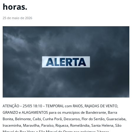
horas.
25 de maio de 2026
ATENÇÃO – 25/05 18:10 – TEMPORAL com RAIOS, RAJADAS DE VENTO,
GRANIZO e ALAGAMENTOS para os municípios de Bandeirante, Barra
Bonita, Belmonte, Caibi, Cunha Porã, Descanso, Flor do Sertão, Guaraciaba,
Iraceminha, Maravilha, Paraíso, Riqueza, Romelândia, Santa Helena, São
Miguel da Boa Vista e São Miguel do Oeste nas próximas 2 horas.