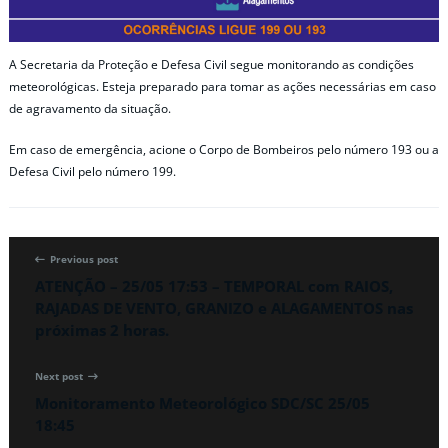
A Secretaria da Proteção e Defesa Civil segue monitorando as condições
meteorológicas. Esteja preparado para tomar as ações necessárias em caso
de agravamento da situação.
Em caso de emergência, acione o Corpo de Bombeiros pelo número 193 ou a
Defesa Civil pelo número 199.
Previous post
ATENÇÃO – 25/05 17:53 – TEMPORAL com RAIOS,
RAJADAS DE VENTO, GRANIZO e ALAGAMENTOS nas
próximas 2 horas.
Next post
Monitoramento Meteorológico SDC/SC 25/05
18:45