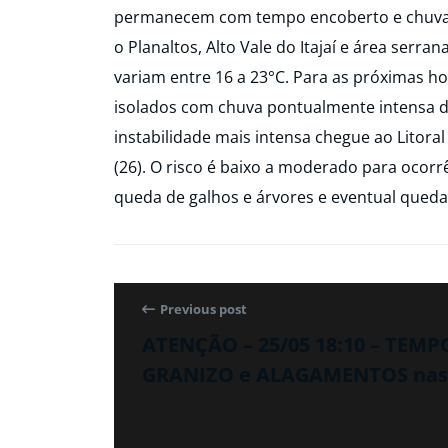
permanecem com tempo encoberto e chuva fr
o Planaltos, Alto Vale do Itajaí e área serra
variam entre 16 a 23°C. Para as próximas h
isolados com chuva pontualmente intensa do
instabilidade mais intensa chegue ao Litora
(26). O risco é baixo a moderado para ocor
queda de galhos e árvores e eventual queda
Previous post
ATENÇÃO – 25/05 18:10 – TEM
GRANIZO e ALAGAMENTOS nas 