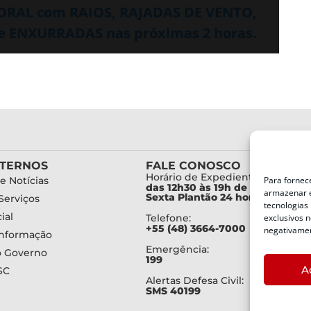
PORAL com RAIOS, RAJADAS DE VENTO,
de ENXURRADAS nas próximas 2 horas.
XTERNOS
FALE CONOSCO
Horário de Expediente:
Para fornec
e Notícias
das 12h30 às 19h de Segunda a
armazenar e
Sexta Plantão 24 horas diariam
Serviços
tecnologias
ial
exclusivos n
Telefone:
+55 (48) 3664-7000
negativamen
Informação
Emergência:
o Governo
199
A
SC
Alertas Defesa Civil:
SMS 40199