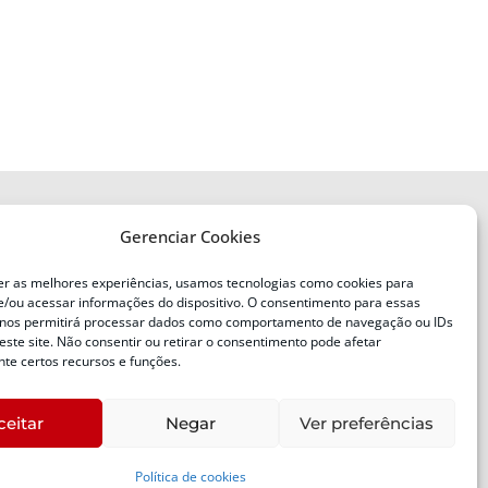
Gerenciar Cookies
ENDEREÇO
Defesa Civil do Estado de Santa
er as melhores experiências, usamos tecnologias como cookies para
Catarina
/ou acessar informações do dispositivo. O consentimento para essas
ente
Av. Ivo Silveira, nº 2320
 nos permitirá processar dados como comportamento de navegação ou IDs
este site. Não consentir ou retirar o consentimento pode afetar
Bairro:
Capoeiras, Florianópolis, SC
te certos recursos e funções.
CEP:
88085-001
ceitar
Negar
Ver preferências
Política de cookies