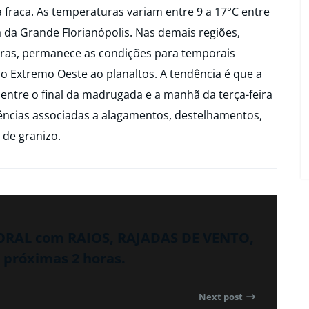
aca. As temperaturas variam entre 9 a 17°C entre
na da Grande Florianópolis. Nas demais regiões,
oras, permanece as condições para temporais
 Extremo Oeste ao planaltos. A tendência é que a
l entre o final da madrugada e a manhã da terça-feira
rências associadas a alagamentos, destelhamentos,
 de granizo.
PORAL com RAIOS, RAJADAS DE VENTO,
próximas 2 horas.
Next post