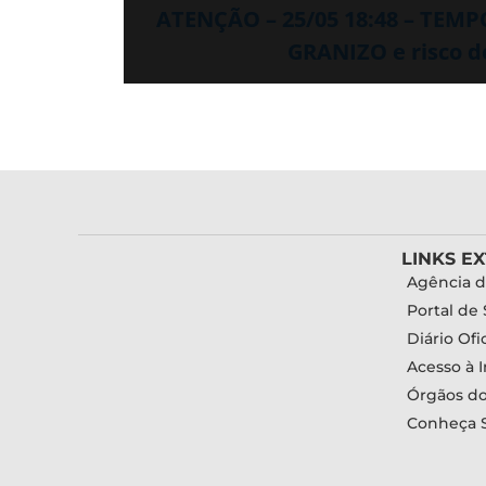
ATENÇÃO – 25/05 18:48 – TEM
GRANIZO e risco 
LINKS E
Agência d
Portal de 
Diário Ofic
Acesso à 
Órgãos d
Conheça 