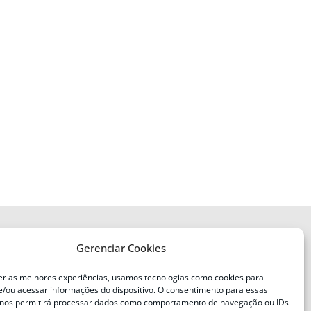
Gerenciar Cookies
ENDEREÇO
Defesa Civil do Estado de Santa
er as melhores experiências, usamos tecnologias como cookies para
Catarina
/ou acessar informações do dispositivo. O consentimento para essas
ente
Av. Ivo Silveira, nº 2320
 nos permitirá processar dados como comportamento de navegação ou IDs