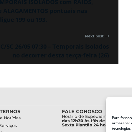
TEMPORAIS ISOLADOS com RAIOS,
e ALAGAMENTOS pontuais nas
ligue 199 ou 193.
Next post
/SC 26/05 07:30 – Temporais isolados
no decorrer desta terça-feira (26)
XTERNOS
FALE CONOSCO
Horário de Expediente:
Para fornec
e Notícias
das 12h30 às 19h de Segunda a
armazenar e
Sexta Plantão 24 horas diariam
Serviços
tecnologias