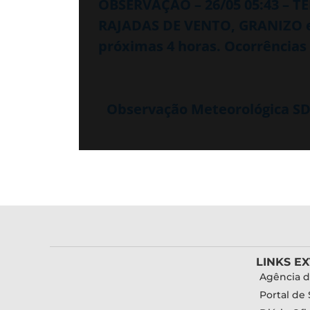
OBSERVAÇÃO – 26/05 05:43 – 
RAJADAS DE VENTO, GRANIZO 
próximas 4 horas. Ocorrências 
Observação Meteorológica SDC
LINKS E
Agência d
Portal de 