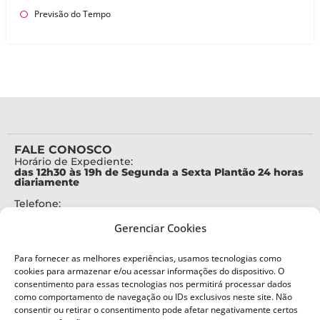
Previsão do Tempo
FALE CONOSCO
Horário de Expediente:
das 12h30 às 19h de Segunda a Sexta Plantão 24 horas
diariamente
Telefone:
+55 (48) 3664-7000
Gerenciar Cookies
Emergência:
199
Para fornecer as melhores experiências, usamos tecnologias como
Alertas Defesa Civil:
cookies para armazenar e/ou acessar informações do dispositivo. O
SMS 40199
consentimento para essas tecnologias nos permitirá processar dados
como comportamento de navegação ou IDs exclusivos neste site. Não
consentir ou retirar o consentimento pode afetar negativamente certos
ENDEREÇO