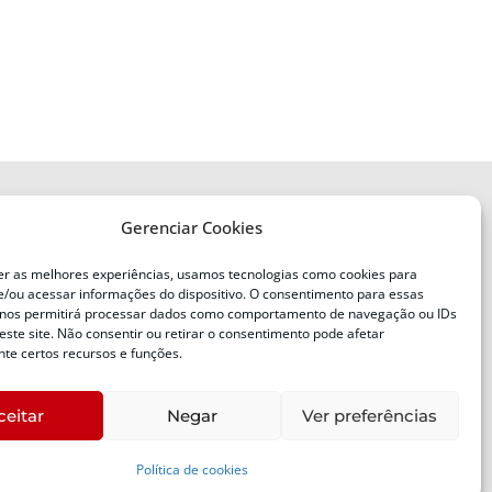
Gerenciar Cookies
ENDEREÇO
Defesa Civil do Estado de Santa
er as melhores experiências, usamos tecnologias como cookies para
Catarina
/ou acessar informações do dispositivo. O consentimento para essas
ente
Av. Ivo Silveira, nº 2320
 nos permitirá processar dados como comportamento de navegação ou IDs
este site. Não consentir ou retirar o consentimento pode afetar
Bairro:
Capoeiras, Florianópolis, SC
te certos recursos e funções.
CEP:
88085-001
ceitar
Negar
Ver preferências
Política de cookies