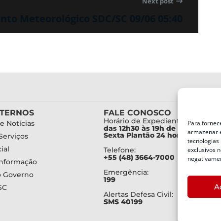
Next post
to Meteorológico SDC/SC 09/06 05:40
XTERNOS
FALE CONOSCO
Horário de Expediente:
Para fornec
e Notícias
das 12h30 às 19h de Segunda a
armazenar e
Sexta Plantão 24 horas diariam
Serviços
tecnologias
ial
exclusivos n
Telefone:
+55 (48) 3664-7000
negativamen
Informação
Emergência:
o Governo
199
A
SC
Alertas Defesa Civil:
SMS 40199