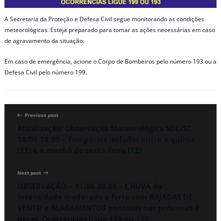
A Secretaria da Proteção e Defesa Civil segue monitorando as condições
meteorológicas. Esteja preparado para tomar as ações necessárias em caso
de agravamento da situação.
Em caso de emergência, acione o Corpo de Bombeiros pelo número 193 ou a
Defesa Civil pelo número 199.
Previous post
Atualização: Observação Meteorológica SDC/SC
10/06 18:30 – Temporais isolados entre a quinta
(11) e a manhã de sexta-feira (12)
Next post
OBSERVAÇÃO – 11/06 00:05 – CHUVA de
intensidade moderada a forte com RAJADAS DE
VENTO e ALAGAMENTOS pontuais nas próximas 4
horas. Ocorrências ligue 199 ou 193.