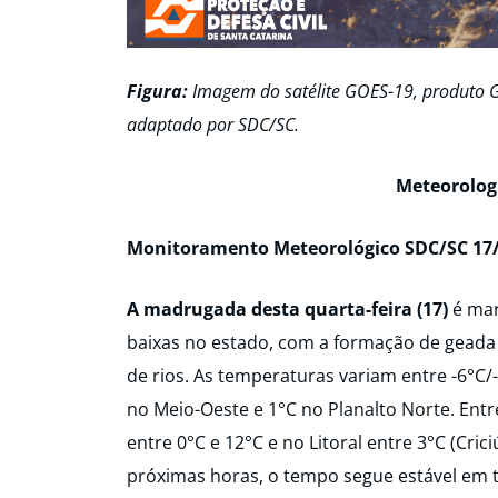
Figura:
Imagem do satélite GOES-19, produto G
adaptado por SDC/SC.
Meteorologi
Monitoramento Meteorológico SDC/SC 17/
A madrugada desta quarta-feira (17)
é mar
baixas no estado, com a formação de geada 
de rios. As temperaturas variam entre -6°C/
no Meio-Oeste e 1°C no Planalto Norte. Ent
entre 0°C e 12°C e no Litoral entre 3°C (Criciú
próximas horas, o tempo segue estável em 