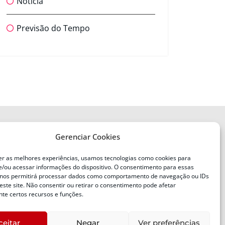
Notícia
Previsão do Tempo
Gerenciar Cookies
ENDEREÇO
Defesa Civil do Estado de Santa
er as melhores experiências, usamos tecnologias como cookies para
Catarina
/ou acessar informações do dispositivo. O consentimento para essas
ente
Av. Ivo Silveira, nº 2320
 nos permitirá processar dados como comportamento de navegação ou IDs
este site. Não consentir ou retirar o consentimento pode afetar
Bairro:
Capoeiras, Florianópolis, SC
te certos recursos e funções.
CEP:
88085-001
ceitar
Negar
Ver preferências