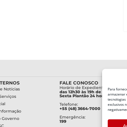
XTERNOS
FALE CONOSCO
Horário de Expediente:
e Notícias
Para fornec
das 12h30 às 19h de Segunda a
armazenar e
Sexta Plantão 24 horas diariam
Serviços
tecnologias
ial
Telefone:
exclusivos n
+55 (48) 3664-7000
negativamen
Informação
Emergência:
o Governo
199
A
SC