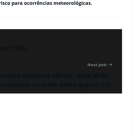
isco para ocorrências meteorológicas.
as (17/06)
Next post
rvação Marítima SDC/SC 16/06 08:00 –
costeiros na tarde desta quarta (17)