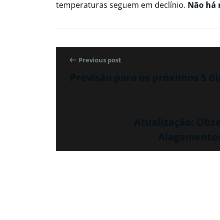
temperaturas seguem em declínio.
Não há r
Previous post
Previsão para os próximos 5 di
Atualização: Obse
Alagamentos 