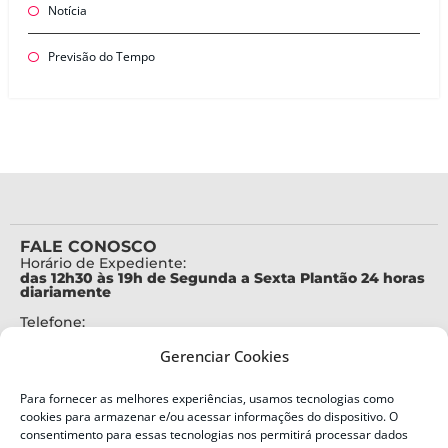
Notícia
Previsão do Tempo
FALE CONOSCO
Horário de Expediente:
das 12h30 às 19h de Segunda a Sexta Plantão 24 horas
diariamente
Telefone:
+55 (48) 3664-7000
Gerenciar Cookies
Emergência:
199
Para fornecer as melhores experiências, usamos tecnologias como
Alertas Defesa Civil:
cookies para armazenar e/ou acessar informações do dispositivo. O
SMS 40199
consentimento para essas tecnologias nos permitirá processar dados