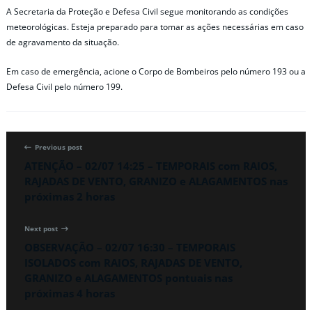
A Secretaria da Proteção e Defesa Civil segue monitorando as condições
meteorológicas. Esteja preparado para tomar as ações necessárias em caso
de agravamento da situação.
Em caso de emergência, acione o Corpo de Bombeiros pelo número 193 ou a
Defesa Civil pelo número 199.
Previous post
ATENÇÃO – 02/07 14:25 – TEMPORAIS com RAIOS,
RAJADAS DE VENTO, GRANIZO e ALAGAMENTOS nas
próximas 2 horas
Next post
OBSERVAÇÃO – 02/07 16:30 – TEMPORAIS
ISOLADOS com RAIOS, RAJADAS DE VENTO,
GRANIZO e ALAGAMENTOS pontuais nas
próximas 4 horas