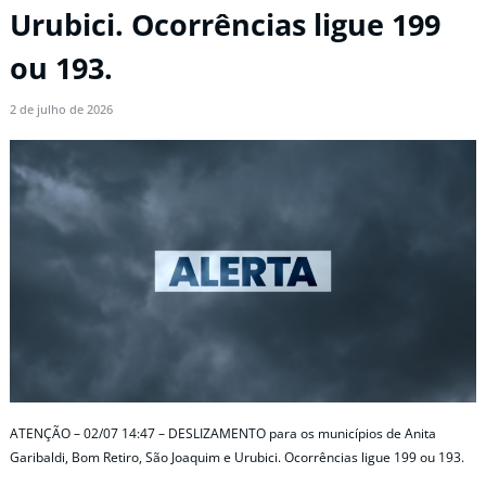
Urubici. Ocorrências ligue 199
ou 193.
2 de julho de 2026
ATENÇÃO – 02/07 14:47 – DESLIZAMENTO para os municípios de Anita
Garibaldi, Bom Retiro, São Joaquim e Urubici. Ocorrências ligue 199 ou 193.