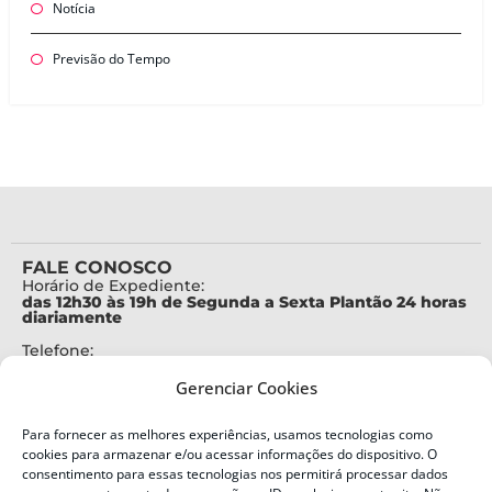
Notícia
Previsão do Tempo
FALE CONOSCO
Horário de Expediente:
das 12h30 às 19h de Segunda a Sexta Plantão 24 horas
diariamente
Telefone:
+55 (48) 3664-7000
Gerenciar Cookies
Emergência:
199
Para fornecer as melhores experiências, usamos tecnologias como
Alertas Defesa Civil:
cookies para armazenar e/ou acessar informações do dispositivo. O
SMS 40199
consentimento para essas tecnologias nos permitirá processar dados