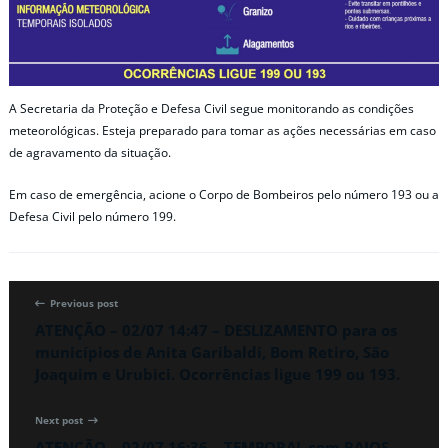
A Secretaria da Proteção e Defesa Civil segue monitorando as condições
meteorológicas. Esteja preparado para tomar as ações necessárias em caso
de agravamento da situação.
Em caso de emergência, acione o Corpo de Bombeiros pelo número 193 ou a
Defesa Civil pelo número 199.
Previous post
ATENÇÃO – 02/07 14:47 – DESLIZAMENTO para os
municípios de Anita Garibaldi, Bom Retiro, São
Joaquim e Urubici. Ocorrências ligue 199 ou 193.
Next post
ATENÇÃO – 02/07 16:36 – TEMPORAL com RAIOS,