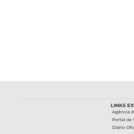
LINKS E
Agência d
Portal de 
Diário Ofic