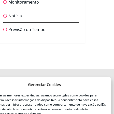
Monitoramento
Notícia
Previsão do Tempo
Gerenciar Cookies
ENDEREÇO
Defesa Civil do Estado de Santa
er as melhores experiências, usamos tecnologias como cookies para
Catarina
/ou acessar informações do dispositivo. O consentimento para essas
ente
Av. Ivo Silveira, nº 2320
 nos permitirá processar dados como comportamento de navegação ou IDs
este site. Não consentir ou retirar o consentimento pode afetar
Bairro:
Capoeiras, Florianópolis, SC
te certos recursos e funções.