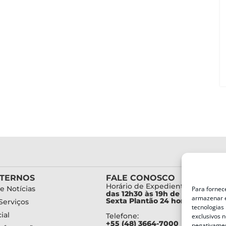
XTERNOS
FALE CONOSCO
Horário de Expediente:
e Notícias
Para fornec
das 12h30 às 19h de Segunda a
armazenar e
Sexta Plantão 24 horas diariam
Serviços
tecnologias
ial
Telefone:
exclusivos n
+55 (48) 3664-7000
negativamen