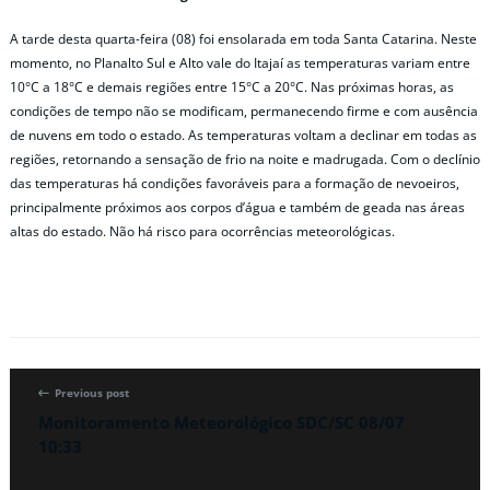
A tarde desta quarta-feira (08) foi ensolarada em toda Santa Catarina. Neste
momento, no Planalto Sul e Alto vale do Itajaí as temperaturas variam entre
10°C a 18°C e demais regiões entre 15°C a 20°C. Nas próximas horas, as
condições de tempo não se modificam, permanecendo firme e com ausência
de nuvens em todo o estado. As temperaturas voltam a declinar em todas as
regiões, retornando a sensação de frio na noite e madrugada. Com o declínio
das temperaturas há condições favoráveis para a formação de nevoeiros,
principalmente próximos aos corpos d’água e também de geada nas áreas
altas do estado. Não há risco para ocorrências meteorológicas.
Previous post
Monitoramento Meteorológico SDC/SC 08/07
10:33