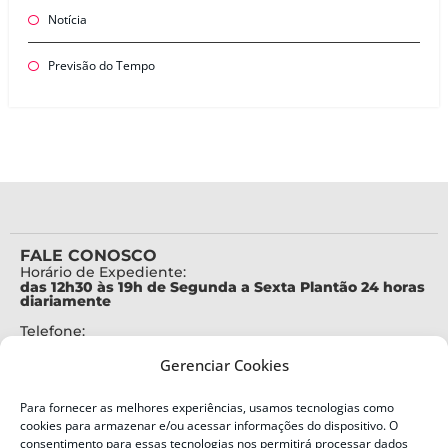
Notícia
Previsão do Tempo
FALE CONOSCO
Horário de Expediente:
das 12h30 às 19h de Segunda a Sexta Plantão 24 horas
diariamente
Telefone:
+55 (48) 3664-7000
Gerenciar Cookies
Emergência:
199
Para fornecer as melhores experiências, usamos tecnologias como
Alertas Defesa Civil:
cookies para armazenar e/ou acessar informações do dispositivo. O
SMS 40199
consentimento para essas tecnologias nos permitirá processar dados