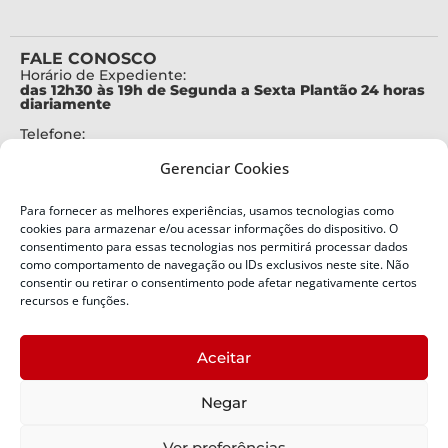
FALE CONOSCO
Horário de Expediente:
das 12h30 às 19h de Segunda a Sexta Plantão 24 horas
diariamente
Telefone:
+55 (48) 3664-7000
Gerenciar Cookies
Emergência:
199
Para fornecer as melhores experiências, usamos tecnologias como
Alertas Defesa Civil:
cookies para armazenar e/ou acessar informações do dispositivo. O
SMS 40199
consentimento para essas tecnologias nos permitirá processar dados
como comportamento de navegação ou IDs exclusivos neste site. Não
ENDEREÇO
consentir ou retirar o consentimento pode afetar negativamente certos
Defesa Civil do Estado de Santa Catarina
recursos e funções.
Av. Ivo Silveira, nº 2320
Bairro:
Aceitar
Capoeiras, Florianópolis, SC
CEP:
Negar
88085-001
Política de Privacidade
Ver preferências