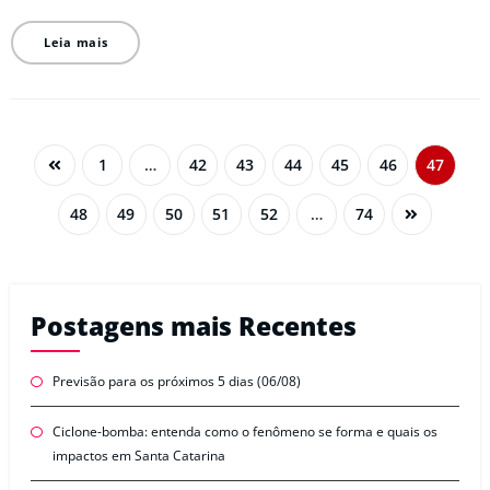
Leia mais
1
…
42
43
44
45
46
47
48
49
50
51
52
…
74
Postagens mais Recentes
Previsão para os próximos 5 dias (06/08)
Ciclone-bomba: entenda como o fenômeno se forma e quais os
impactos em Santa Catarina