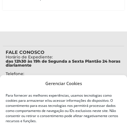
FALE CONOSCO
Horário de Expediente:
das 12h30 às 19h de Segunda a Sexta Plantão 24 horas
diariamente
Telefone:
+55 (48) 3664-7000
Gerenciar Cookies
Emergência:
199
Para fornecer as melhores experiências, usamos tecnologias como
Alertas Defesa Civil:
cookies para armazenar e/ou acessar informações do dispositivo. O
SMS 40199
consentimento para essas tecnologias nos permitirá processar dados
como comportamento de navegação ou IDs exclusivos neste site. Não
ENDEREÇO
consentir ou retirar o consentimento pode afetar negativamente certos
Defesa Civil do Estado de Santa Catarina
recursos e funções.
Av. Ivo Silveira, nº 2320