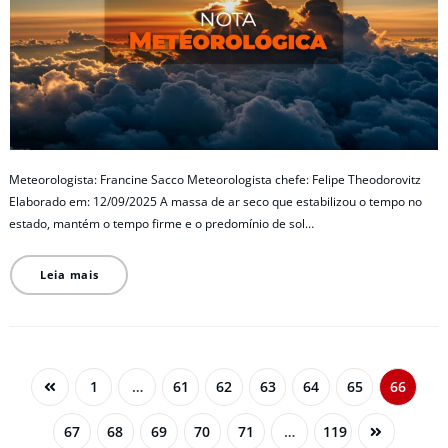
Meteorologista: Francine Sacco Meteorologista chefe: Felipe Theodorovitz
Elaborado em: 12/09/2025 A massa de ar seco que estabilizou o tempo no
estado, mantém o tempo firme e o predomínio de sol…
Leia mais
1
…
61
62
63
64
65
66
67
68
69
70
71
…
119