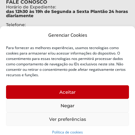
FALE CONOSCO
Horário de Expediente:
das 12h30 às 19h de Segunda a Sexta Plantão 24 horas
diariamente
Telefone:
+55 (48) 3664-7000
Gerenciar Cookies
Emergência:
199
Para fornecer as melhores experiências, usamos tecnologias como
Alertas Defesa Civil:
cookies para armazenar e/ou acessar informações do dispositivo. O
SMS 40199
consentimento para essas tecnologias nos permitirá processar dados
como comportamento de navegação ou IDs exclusivos neste site. Não
ENDEREÇO
consentir ou retirar o consentimento pode afetar negativamente certos
Defesa Civil do Estado de Santa Catarina
recursos e funções.
Av. Ivo Silveira, nº 2320
Bairro:
Aceitar
Capoeiras, Florianópolis, SC
CEP:
Negar
88085-001
Política de Privacidade
Ver preferências
Política de cookies