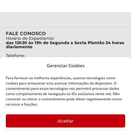
FALE CONOSCO
Horário de Expediente:
das 12h30 às 19h de Segunda a Sexta Plantão 24 horas
diariamente
Telefone:
+55 (48) 3664-7000
Gerenciar Cookies
Emergência:
199
Para fornecer as melhores experiências, usamos tecnologias como
Alertas Defesa Civil:
cookies para armazenar e/ou acessar informações do dispositivo. O
SMS 40199
consentimento para essas tecnologias nos permitirá processar dados
como comportamento de navegação ou IDs exclusivos neste site. Não
ENDEREÇO
consentir ou retirar o consentimento pode afetar negativamente certos
Defesa Civil do Estado de Santa Catarina
recursos e funções.
Av. Ivo Silveira, nº 2320
Bairro:
Aceitar
Capoeiras, Florianópolis, SC
CEP: