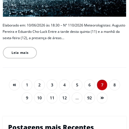
Elaborado em: 10/06/2026 às 18:30 – N° 110/2026 Meteorologistas: Augusto
Pereira e Eduardo Cho-Luck Entre a tarde desta quinta (11) e a manhã da
sexta-feira (12), a presença de áreas…
Leia mais
1
2
3
4
5
6
7
8
9
10
11
12
…
92
Postagens mais Recentes